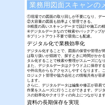
業務用図面スキャンの
①現場での図面の取り回しが不要になり、デ
②大容量の図面も効率よく管理できる。
③精度の高いスキャンデータで設計や施工の
④デジタルデータなので検索やバックアップ
⑤プリントアウト不要で環境にも配慮。
デジタル化で業務効率化
デジタル化することで、図面の保管や管理が
は取り扱いが煩雑で、探すときに時間がかか
タル化することで検索や整理がスムーズにな
また、デジタルデータはクラウド上に保存す
や外出先からもアクセスしやすくなります。
ロジェクト管理や協力会社との情報共有が容
します。
さらに、デジタルデータは編集や修正が容易
作業をスムーズに行うことができます。デジ
スの効率化やクオリティの向上につながりま
資料の長期保存を実現