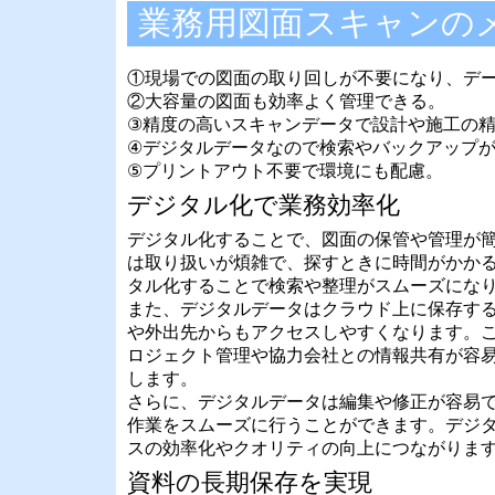
業務用図面スキャンの
①現場での図面の取り回しが不要になり、デ
②大容量の図面も効率よく管理できる。
③精度の高いスキャンデータで設計や施工の
④デジタルデータなので検索やバックアップ
⑤プリントアウト不要で環境にも配慮。
デジタル化で業務効率化
デジタル化することで、図面の保管や管理が
は取り扱いが煩雑で、探すときに時間がかか
タル化することで検索や整理がスムーズにな
また、デジタルデータはクラウド上に保存す
や外出先からもアクセスしやすくなります。
ロジェクト管理や協力会社との情報共有が容
します。
さらに、デジタルデータは編集や修正が容易
作業をスムーズに行うことができます。デジ
スの効率化やクオリティの向上につながりま
資料の長期保存を実現